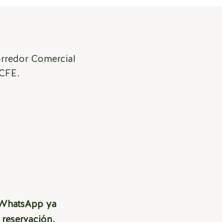
orredor Comercial
 CFE.
r WhatsApp ya
n
reservación
.